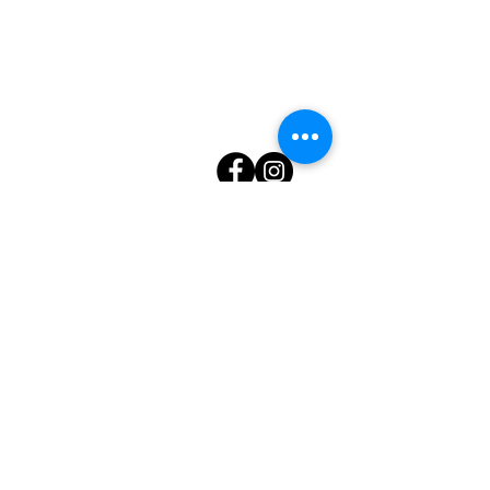
FOLLOW US !
Mies d.i.
Tel :
+39 028360534
Fax :
+39 0258112975
Email:
info@mies.it
Pec :
info@pec.mies.it
sede legale: 20144 Milano, via Paolo
Giovio n. 8
partita iva
12630360159
numero R.E.A. MI-1570697
Codice univoco : KRRH6B9