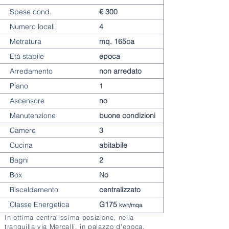
Spese cond.
€ 300
Numero locali
4
Metratura
mq. 165ca
Età stabile
epoca
Arredamento
non arredato
Piano
1
Ascensore
no
Manutenzione
buone condizioni
Camere
3
Cucina
abitabile
Bagni
2
Box
No
Riscaldamento
centralizzato
Classe Energetica
G175
kwh/mqa
In ottima centralissima posizione, nella
tranquilla via Mercalli, in palazzo d'epoca,