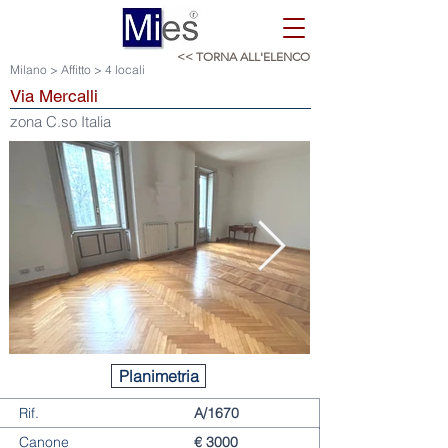
<< TORNA ALL'ELENCO
Milano > Affitto > 4 locali
Via Mercalli
zona C.so Italia
Planimetria
Rif.
A/1670
Canone
€ 3000